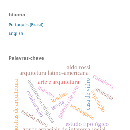
Idioma
Português (Brasil)
English
Palavras-chave
aldo rossi
arquitetura latino-americana
curadoria
casa de vidro
arquitetura religiosa
arte e arquitetura
mostras de arquitetura
museus
galerias de arte
analogia
exposição
londres
colaboração
teoria
montagens
estado novo
estudo tipológico
zonas especiais de interesse social