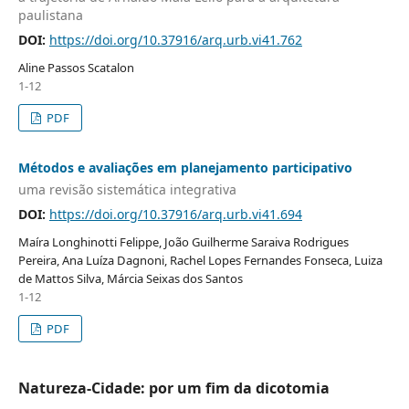
paulistana
DOI:
https://doi.org/10.37916/arq.urb.vi41.762
Aline Passos Scatalon
1-12
PDF
Métodos e avaliações em planejamento participativo
uma revisão sistemática integrativa
DOI:
https://doi.org/10.37916/arq.urb.vi41.694
Maíra Longhinotti Felippe, João Guilherme Saraiva Rodrigues
Pereira, Ana Luíza Dagnoni, Rachel Lopes Fernandes Fonseca, Luiza
de Mattos Silva, Márcia Seixas dos Santos
1-12
PDF
Natureza-Cidade: por um fim da dicotomia