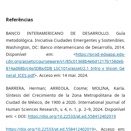
Referências
BANCO INTERAMERICANO DE DESARROLLO. Guía
metodológica. Iniciativa Ciudades Emergentes y Sostenibles.
Washington, DC: Banco interamericano de Desarrollo, 2014.
Disponível em: <
https://prod-edxapp.edx-
cdn.org/assets/courseware/v1/85c01368b4e6d1217b158deb
814ad68b/c4x/IDBx/IDB_LSC101x/asset/2.1_Intro_y_Vision_Ge
neral_ICES.pdf
>. Acceso em: 14 mar. 2024.
BARRERA, Herman; ARREOLA, Cosme; MOLINA, Karla.
Síntesis del Crecimiento de la Zona Metropolitana de la
Ciudad de México, de 1900 a 2020. International Journal of
Human Sciences Research, v. 4, n. 1, p. 2–9, 2024. Disponível
em: < DOI:
https://doi.org/10.22533/at.ed.558412402019
https://doi.org/10.22533/at.ed.558412402019
>. Acceso em: