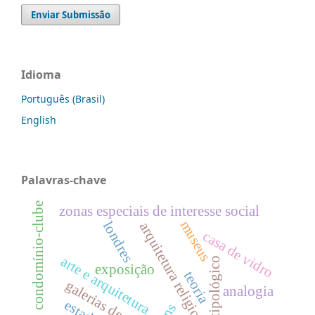
0
0
0
Enviar Submissão
Idioma
Português (Brasil)
English
Palavras-chave
condomínio-clube
zonas especiais de interesse social
museus
londres
arquitetura religiosa
casa de vidro
arte e arquitetura
estudo tipológico
exposição
teoria
galerias de arte
analogia