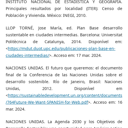
INSTITUTO NACIONAL DE ESTADÍSTICA Y GEOGRAFÍA.
Principales resultados por localidad (ITER): Censo de
Población y Vivienda. México: INEGI, 2010.
LLOP TORNÉ, Jose María, ed. Plan Base desarrollo
sustentable en ciudades intermedias. Barcelona: Universitat
Politècnica de Catalunya, 2014. Disponível em:
<
https://mdut.duot.upc.edu/publicaciones-plan-base-en-
ciudades-intermedias/
>. Acceso em: 17 mar. 2024.
NACIONES UNIDAS. El futuro que queremos: el documento
final de la Conferencia de las Naciones Unidas sobre el
desarrollo sostenible. Río de Janeiro, Brasil: Naciones
Unidas, 2012. Disponível em
<
https://sustainabledevelopment.un.org/content/documents
/764Future-We-Want-SPANISH-for-Web.pdf
>. Acceso em: 16
mar. 2024.
NACIONES UNIDAS. La Agenda 2030 y los Objetivos de