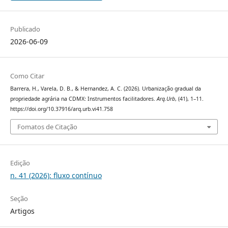
Publicado
2026-06-09
Como Citar
Barrera, H., Varela, D. B., & Hernandez, A. C. (2026). Urbanização gradual da
propriedade agrária na CDMX: Instrumentos facilitadores.
Arq.Urb
, (41), 1–11.
https://doi.org/10.37916/arq.urb.vi41.758
Fomatos de Citação
Edição
n. 41 (2026): fluxo contínuo
Seção
Artigos