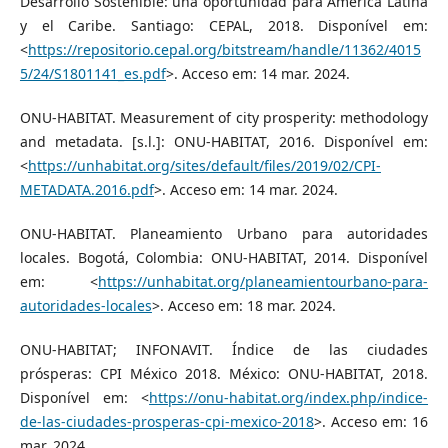
Desarrollo Sostenible: una oportunidad para América Latina
y el Caribe. Santiago: CEPAL, 2018. Disponível em:
<
https://repositorio.cepal.org/bitstream/handle/11362/4015
5/24/S1801141_es.pdf
>. Acceso em: 14 mar. 2024.
ONU-HABITAT. Measurement of city prosperity: methodology
and metadata. [s.l.]: ONU-HABITAT, 2016. Disponível em:
<
https://unhabitat.org/sites/default/files/2019/02/CPI-
METADATA.2016.pdf
>. Acceso em: 14 mar. 2024.
ONU-HABITAT. Planeamiento Urbano para autoridades
locales. Bogotá, Colombia: ONU-HABITAT, 2014. Disponível
em: <
https://unhabitat.org/planeamientourbano-para-
autoridades-locales
>. Acceso em: 18 mar. 2024.
ONU-HABITAT; INFONAVIT. Índice de las ciudades
prósperas: CPI México 2018. México: ONU-HABITAT, 2018.
Disponível em: <
https://onu-habitat.org/index.php/indice-
de-las-ciudades-prosperas-cpi-mexico-2018
>. Acceso em: 16
mar. 2024.