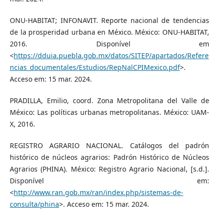
ONU-HABITAT; INFONAVIT. Reporte nacional de tendencias
de la prosperidad urbana en México. México: ONU-HABITAT,
2016. Disponível em
<
https://dduia.puebla.gob.mx/datos/SITEP/apartados/Refere
ncias_documentales/Estudios/RepNalCPIMexico.pdf
>.
Acceso em: 15 mar. 2024.
PRADILLA, Emilio, coord. Zona Metropolitana del Valle de
México: Las políticas urbanas metropolitanas. México: UAM-
X, 2016.
REGISTRO AGRARIO NACIONAL. Catálogos del padrón
histórico de núcleos agrarios: Padrón Histórico de Núcleos
Agrarios (PHINA). México: Registro Agrario Nacional, [s.d.].
Disponível em:
<
http://www.ran.gob.mx/ran/index.php/sistemas-de-
consulta/phina
>. Acceso em: 15 mar. 2024.