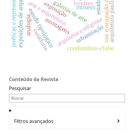
exposições de arquitetura
uso e ocupação do solo
poéticas e representações
arquitetura paulista
galerias de arte
arte e arquitetura
londres
exposição
museus
estudo tipológico
analogia
arquitetura religiosa
montagens
urbanização
curadoria
condomínio-clube
Conteúdo da Revista
Pesquisar
Filtros avançados