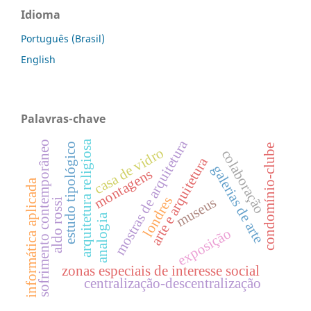
Idioma
Português (Brasil)
English
Palavras-chave
mostras de arquitetura
arquitetura religiosa
sofrimento contemporâneo
estudo tipológico
condomínio-clube
casa de vidro
colaboração
arte e arquitetura
galerias de arte
montagens
informática aplicada
londres
museus
aldo rossi
analogia
exposição
zonas especiais de interesse social
centralização-descentralização