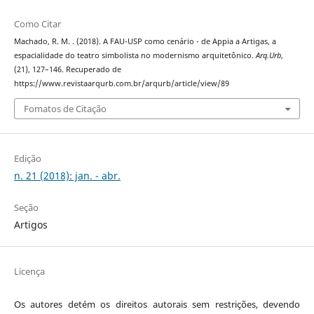
Como Citar
Machado, R. M. . (2018). A FAU-USP como cenário - de Appia a Artigas, a
espacialidade do teatro simbolista no modernismo arquitetônico.
Arq.Urb
,
(21), 127–146. Recuperado de
https://www.revistaarqurb.com.br/arqurb/article/view/89
Fomatos de Citação
Edição
n. 21 (2018): jan. - abr.
Seção
Artigos
Licença
Os autores detém os direitos autorais sem restrições, devendo