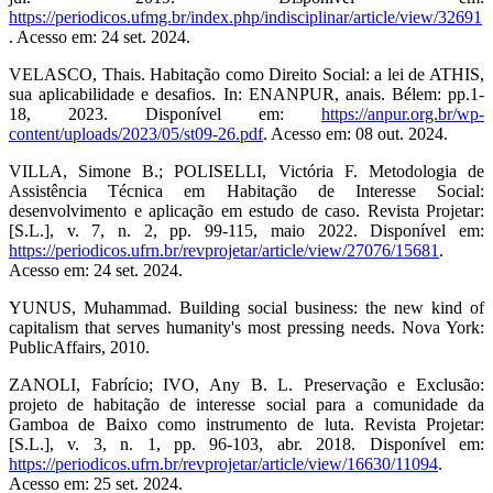
https://periodicos.ufmg.br/index.php/indisciplinar/article/view/32691
. Acesso em: 24 set. 2024.
VELASCO, Thais. Habitação como Direito Social: a lei de ATHIS,
sua aplicabilidade e desafios. In: ENANPUR, anais. Bélem: pp.1-
18, 2023. Disponível em:
https://anpur.org.br/wp-
content/uploads/2023/05/st09-26.pdf
. Acesso em: 08 out. 2024.
VILLA, Simone B.; POLISELLI, Victória F. Metodologia de
Assistência Técnica em Habitação de Interesse Social:
desenvolvimento e aplicação em estudo de caso. Revista Projetar:
[S.L.], v. 7, n. 2, pp. 99-115, maio 2022. Disponível em:
https://periodicos.ufrn.br/revprojetar/article/view/27076/15681
.
Acesso em: 24 set. 2024.
YUNUS, Muhammad. Building social business: the new kind of
capitalism that serves humanity's most pressing needs. Nova York:
PublicAffairs, 2010.
ZANOLI, Fabrício; IVO, Any B. L. Preservação e Exclusão:
projeto de habitação de interesse social para a comunidade da
Gamboa de Baixo como instrumento de luta. Revista Projetar:
[S.L.], v. 3, n. 1, pp. 96-103, abr. 2018. Disponível em:
https://periodicos.ufrn.br/revprojetar/article/view/16630/11094
.
Acesso em: 25 set. 2024.