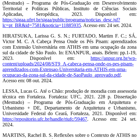
(Mestrado) – Programa de Pós-Graduação em Desenvolvimento
Territorial e Políticas Públicas, Instituto de Ciências Sociais
Aplicadas, Seropédica, 2023. Disponível em:
https://sigaa.ufrrj.br/sigaa/public/programa/noticias_desc.jsf?
lc=pt_BR&id=7581&noticia=11885935
. Acesso em: 24 set. 2024.
HIRATSUKA, Larissa G. S. N.; FURTADO, Martim F. C.; SÁ,
Victor M. C. A Cabeça Pensa Onde os Pés Pisam: aprendizados
com Extensão Universitária em ATHIS em uma ocupação da zona
sul da cidade de São Paulo. In: ENANPUR, anais. Bélem: pp.1-19,
2023. Disponível em:
https://anpur.org.br/wp-
content/uploads/2024/08/ST9_A-cabeca-pensa-onde-os-pes-pisam-
aprendizados-com-Extensao-Universitaria-em-ATHIS-em-uma-
ocupacao-da-zona-sul-da-cidade-de-SaoPaulo_aprovado.pdf
.
Acesso em: 08 out. 2024.
LESSA, Lucas G. Até o Chão: produção de moradia com assessoria
técnica em Fortaleza. Fortaleza: UFC, 2021. 228 p. Dissertação
(Mestrado) – Programa de Pós-Graduação em Arquitetura e
Urbanismo + DE, Departamento de Arquitetura e Urbanismo,
Universidade Federal do Ceará, Fortaleza, 2021. Disponível em:
https://repositorio.ufc.br/handle/riufc/59467
. Acesso em: 24 set.
2024.
MARTINS, Rachel B. S. Reflexões sobre o Contexto de ATHIS no