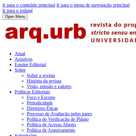
Ir para o conteúdo principal
Ir para o menu de navegação principal
Ir para o rodapé
Open Menu
Atual
Arquivos
Equipe Editorial
Sobre
Sobre a revista
História da revista
Visão, missão e valores
Políticas Editoriais
Foco e Escopo
Periodicidade
Diretrizes Éticas
Processo de Avaliação pelos pares
Política de Verificação de Plágio
Política de Acesso Aberto
Política de Arquivamento
Submissões