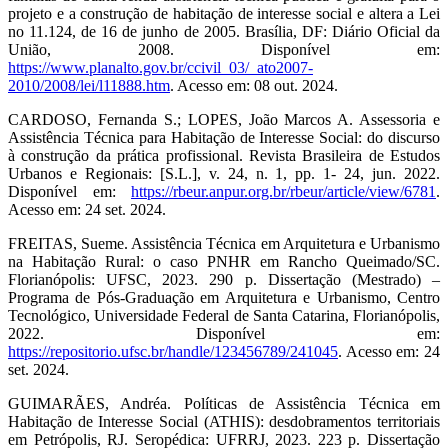
projeto e a construção de habitação de interesse social e altera a Lei
no 11.124, de 16 de junho de 2005. Brasília, DF: Diário Oficial da
União, 2008. Disponível em:
https://www.planalto.gov.br/ccivil_03/_ato2007-
2010/2008/lei/l11888.htm
. Acesso em: 08 out. 2024.
CARDOSO, Fernanda S.; LOPES, João Marcos A. Assessoria e
Assistência Técnica para Habitação de Interesse Social: do discurso
à construção da prática profissional. Revista Brasileira de Estudos
Urbanos e Regionais: [S.L.], v. 24, n. 1, pp. 1- 24, jun. 2022.
Disponível em:
https://rbeur.anpur.org.br/rbeur/article/view/6781
.
Acesso em: 24 set. 2024.
FREITAS, Sueme. Assistência Técnica em Arquitetura e Urbanismo
na Habitação Rural: o caso PNHR em Rancho Queimado/SC.
Florianópolis: UFSC, 2023. 290 p. Dissertação (Mestrado) –
Programa de Pós-Graduação em Arquitetura e Urbanismo, Centro
Tecnológico, Universidade Federal de Santa Catarina, Florianópolis,
2022. Disponível em:
https://repositorio.ufsc.br/handle/123456789/241045
. Acesso em: 24
set. 2024.
GUIMARÃES, Andréa. Políticas de Assistência Técnica em
Habitação de Interesse Social (ATHIS): desdobramentos territoriais
em Petrópolis, RJ. Seropédica: UFRRJ, 2023. 223 p. Dissertação