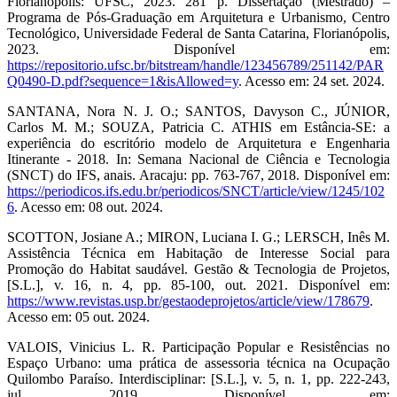
Florianópolis: UFSC, 2023. 281 p. Dissertação (Mestrado) –
Programa de Pós-Graduação em Arquitetura e Urbanismo, Centro
Tecnológico, Universidade Federal de Santa Catarina, Florianópolis,
2023. Disponível em:
https://repositorio.ufsc.br/bitstream/handle/123456789/251142/PAR
Q0490-D.pdf?sequence=1&isAllowed=y
. Acesso em: 24 set. 2024.
SANTANA, Nora N. J. O.; SANTOS, Davyson C., JÚNIOR,
Carlos M. M.; SOUZA, Patricia C. ATHIS em Estância-SE: a
experiência do escritório modelo de Arquitetura e Engenharia
Itinerante - 2018. In: Semana Nacional de Ciência e Tecnologia
(SNCT) do IFS, anais. Aracaju: pp. 763-767, 2018. Disponível em:
https://periodicos.ifs.edu.br/periodicos/SNCT/article/view/1245/102
6
. Acesso em: 08 out. 2024.
SCOTTON, Josiane A.; MIRON, Luciana I. G.; LERSCH, Inês M.
Assistência Técnica em Habitação de Interesse Social para
Promoção do Habitat saudável. Gestão & Tecnologia de Projetos,
[S.L.], v. 16, n. 4, pp. 85-100, out. 2021. Disponível em:
https://www.revistas.usp.br/gestaodeprojetos/article/view/178679
.
Acesso em: 05 out. 2024.
VALOIS, Vinicius L. R. Participação Popular e Resistências no
Espaço Urbano: uma prática de assessoria técnica na Ocupação
Quilombo Paraíso. Interdisciplinar: [S.L.], v. 5, n. 1, pp. 222-243,
jul. 2019. Disponível em: