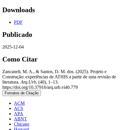
Downloads
PDF
Publicado
2025-12-04
Como Citar
Zancaneli, M. A., & Santos, D. M. dos. (2025). Projeto e
Construção: experiências de ATHIS a partir de uma revisão de
literatura.
Arq.Urb
, (40), 1–13.
https://doi.org/10.37916/arq.urb.vi40.779
Fomatos de Citação
ACM
ACS
APA
ABNT
Chicago
Harvard