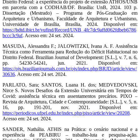
Distrito Federal: a experiência do projeto de extensão ATHOS/UNB
em parceria com a CODHAB/DF. Brasília: UnB, 2024. 103 p.
Dissertação (Mestrado) – Programa de Pós-Graduação em
Arquitetura e Urbanismo, Faculdade de Arquitetura e Urbanismo,
Universidade de Brasília, Brasília, 2024. Disponível em:
https://bdtd.ibict.br/vufind/Record/UNB_4fc7dc9affd062fdbeb6786
bccc3c9af
. Acesso em: 24 set. 2024.
MASUDA, Alessandra F.; JALOWITZKI, Ivana A. F. Assistência
Técnica como Ferramenta para Redução do Déficit Habitacional no
Distrito Federal. Brazilian Journal of Development: [S.L.], v. 7, n. 6,
pp. 54230-54241, jun. 2021. Disponível em:
https://ojs.brazilianjournals.com.br/ojs/index.php/BRJD/article/view/
30636
. Acesso em: 24 set. 2024.
PARLATO, Sara; SANTOS, Luana H. dos; MEDVEDOVSKI,
Nirce S. Novos Desafios da Extensão Universitária em Tempos de
Covid: assistência técnica em assentamentos precários. PIXO –
Revista de Arquitetura, Cidade e Contemporaneidade: [S.L.], v. 5, n.
16, pp. 191-201, nov. 2021. Disponível em:
https://periodicos.ufpel.edu.br/index.php/pixo/article/view/20208
.
Acesso em: 24 set. 2024.
SANDER, Nathália. ATHIS na Prática: o cenário nacional e a
experiência da PEABIRU – trabalho-luta e pesquisa-ação.