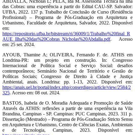
ABDALLA, Nicholas L; PELA, Ida M. Assessoria Técnica na Ilha
das Cobras: uma experiência a partir do Edital CAU-SP. Salvador:
UFBA, 2022. 137 p. Trabalho de Conclusão de Curso (Residência
Profissional) – Programa de Pós-Graduação em Arquitetura e
Urbanismo, Faculdade de Arquitetura, Salvador, 2022. Disponível
em:
https://repositorio.ufba.br/bitstream/ri/36009/1/Trabalho%20final_R
AUE_Ilha%20das%20Cobras_Nicholas%20Abdalla.pdf
. Acesso
em: 25 set. 2024.
AYOUB, Thamine A; OLIVEIRA, Fernando F. de. ATHIS em
Londrina-PR: um projeto em construção. In: Congresso
Internacional de Política Social e Serviço Social: desafios
contemporâneos; Seminário Nacional de Território e Gestão de
Políticas Sociais; Congresso de Direito à Cidade e Justiça
Ambiental, anais. Londrina: pp. 1-13, 2022. Disponível em:
https://anais.uel.br/portal/index.php/conserdigeo/article/view/2584/2
325
. Acesso em: 08 out. 2024.
BASTOS, Isabela de O. Moradia Adequada e Promoção de Saúde
Através da ATHIS: reflexões a partir de uma experiência na Vila
Brandina, Campinas - SP. Campinas: PUC Campinas, 2023. 311 p.
Dissertação (Mestrado) – Programa de Pós-Graduação Stricto Sensu
em Arquitetura e Urbanismo, Centro de Ciências Exatas, Ambientais
e de Tecnologia, Campinas, 2023. Disponível em: