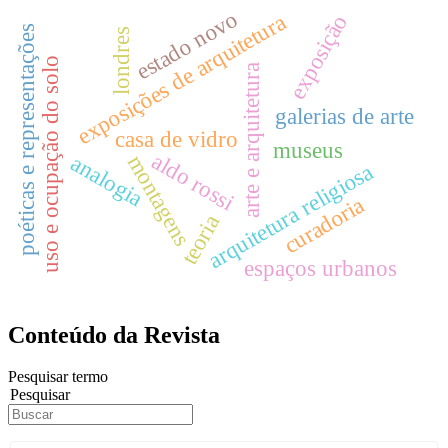
estado novo
exposições de arquitetura
exposição
poéticas e representações
londres
uso e ocupação do solo
arte e arquitetura
galerias de arte
casa de vidro
museus
aldo rossi
analogia
montagens
arquitetura religiosa
curadoria
teoria
espaços urbanos
Conteúdo da Revista
Pesquisar termo
Pesquisar