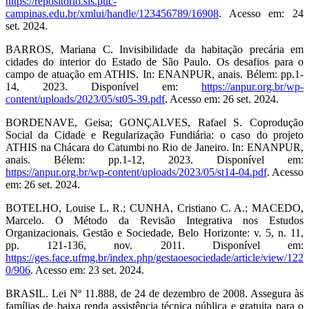
https://repositorio.sis.puc-
campinas.edu.br/xmlui/handle/123456789/16908
. Acesso em: 24
set. 2024.
BARROS, Mariana C. Invisibilidade da habitação precária em
cidades do interior do Estado de São Paulo. Os desafios para o
campo de atuação em ATHIS. In: ENANPUR, anais. Bélem: pp.1-
14, 2023. Disponível em:
https://anpur.org.br/wp-
content/uploads/2023/05/st05-39.pdf
. Acesso em: 26 set. 2024.
BORDENAVE, Geisa; GONÇALVES, Rafael S. Coprodução
Social da Cidade e Regularização Fundiária: o caso do projeto
ATHIS na Chácara do Catumbi no Rio de Janeiro. In: ENANPUR,
anais. Bélem: pp.1-12, 2023. Disponível em:
https://anpur.org.br/wp-content/uploads/2023/05/st14-04.pdf
. Acesso
em: 26 set. 2024.
BOTELHO, Louise L. R.; CUNHA, Cristiano C. A.; MACEDO,
Marcelo. O Método da Revisão Integrativa nos Estudos
Organizacionais. Gestão e Sociedade, Belo Horizonte: v. 5, n. 11,
pp. 121-136, nov. 2011. Disponível em:
https://ges.face.ufmg.br/index.php/gestaoesociedade/article/view/122
0/906
. Acesso em: 23 set. 2024.
BRASIL. Lei Nº 11.888, de 24 de dezembro de 2008. Assegura às
famílias de baixa renda assistência técnica pública e gratuita para o