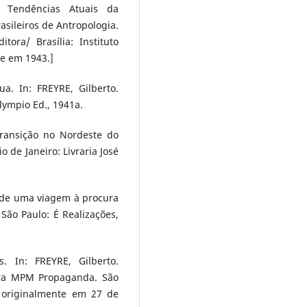
s Tendências Atuais da
asileiros de Antropologia.
tora/ Brasília: Instituto
te em 1943.]
a. In: FREYRE, Gilberto.
Olympio Ed., 1941a.
transição no Nordeste do
io de Janeiro: Livraria José
s de uma viagem à procura
São Paulo: É Realizações,
s. In: FREYRE, Gilberto.
para MPM Propaganda. São
o originalmente em 27 de