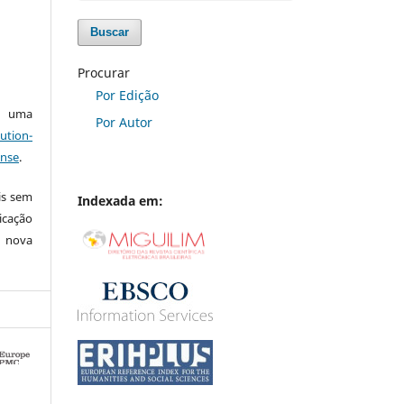
Buscar
Procurar
Por Edição
ob uma
Por Autor
ution-
ense
.
is sem
Indexada em:
icação
e nova
0