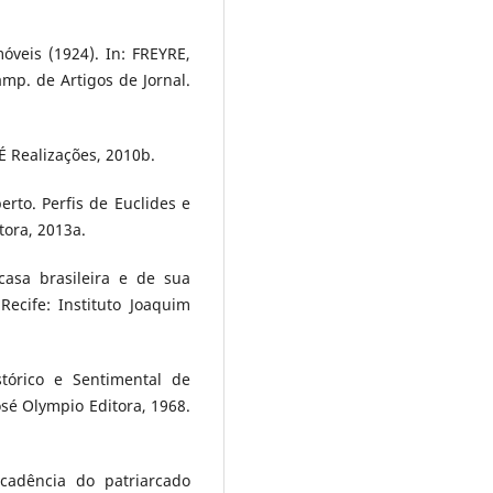
óveis (1924). In: FREYRE,
 amp. de Artigos de Jornal.
 É Realizações, 2010b.
berto. Perfis de Euclides e
itora, 2013a.
asa brasileira e de sua
ecife: Instituto Joaquim
stórico e Sentimental de
José Olympio Editora, 1968.
cadência do patriarcado