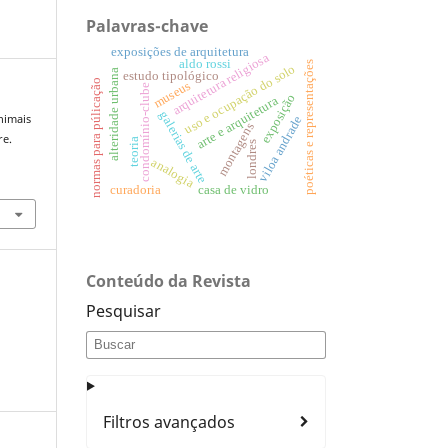
Palavras-chave
exposições de arquitetura
arquitetura religiosa
aldo rossi
poéticas e representações
uso e ocupação do solo
alteridade urbana
estudo tipológico
normas para púlicação
museus
condomínio-clube
exposição
arte e arquitetura
galerias de arte
animais
viloa andrade
montagens
re.
teoria
londres
analogia
curadoria
casa de vidro
Conteúdo da Revista
Pesquisar
Filtros avançados