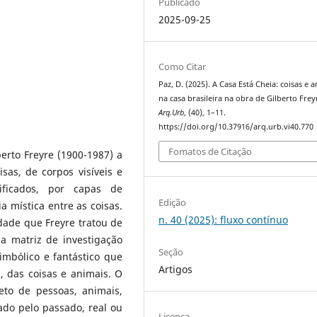
Publicado
2025-09-25
Como Citar
Paz, D. (2025). A Casa Está Cheia: coisas e 
na casa brasileira na obra de Gilberto Frey
Arq.Urb
, (40), 1–11.
https://doi.org/10.37916/arq.urb.vi40.770
Fomatos de Citação
lberto Freyre (1900-1987) a
sas, de corpos visíveis e
nificados, por capas de
Edição
a mística entre as coisas.
n. 40 (2025): fluxo contínuo
ade que Freyre tratou de
a matriz de investigação
Seção
simbólico e fantástico que
Artigos
, das coisas e animais. O
eto de pessoas, animais,
ado pelo passado, real ou
Licença