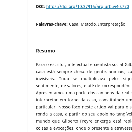
DOI:
https://doi.org/10.37916/arq.urb.vi40.770
Palavras-chave:
Casa, Método, Interpretação
Resumo
Para o escritor, intelectual e cientista social Gi
casa está sempre cheia: de gente, animais, coi
invisíveis. Tudo se multiplicava pelos sig
sentimento, de valores, e até de correspondênci
Apresentamos uma parte das camadas da realid
interpretar em torno da casa, constituindo um
particular. Nosso foco neste artigo vai para o 
ronda a casa, a partir do seu apoio no tangível
mundo que Gilberto Freyre enxerga está repl
coisas e evocações, onde o presente é atravess