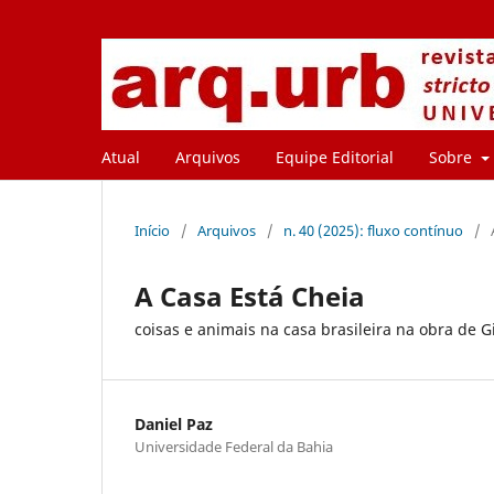
Atual
Arquivos
Equipe Editorial
Sobre
Início
/
Arquivos
/
n. 40 (2025): fluxo contínuo
/
A Casa Está Cheia
coisas e animais na casa brasileira na obra de G
Daniel Paz
Universidade Federal da Bahia