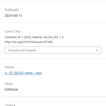
Publicado
2023-08-11
Como Citar
Imbronito, M. I. (2023). Editorial.
Arq.Urb
, (37), 1–3.
https://doi.org/10.37916/arq.urb.vi37.680
Fomatos de Citação
Edição
n. 37 (2023): maio - ago
Seção
Editorial
Licença