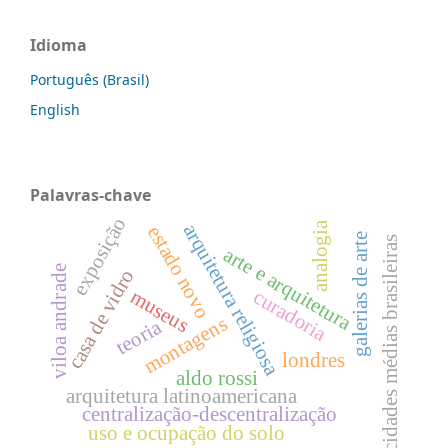
Idioma
Português (Brasil)
English
Palavras-chave
exposição
analogia
arquitetura religiosa
estado novo
galerias de arte
cidades médias brasileiras
arte e arquitetura
viloa andrade
casa de vidro
curadoria
museus
montagens
teoria
londres
aldo rossi
arquitetura latinoamericana
centralização-descentralização
uso e ocupação do solo