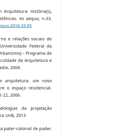
rquitetura: História(s),
etônicas. ex aequo, n.33,
aequo.2016.33.05
no e relações sociais de
Universidade Federal da
 Urbanismo) – Programa de
culdade de Arquitetura e
ador, 2004.
m arquitetura: um novo
bre o espaço residencial.
1-22, 2006.
odologias da projetação
tora UnB, 2013
 pater-colonial de poder.