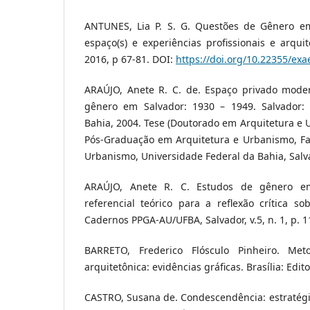
ANTUNES, Lia P. S. G. Questões de Gênero em A
espaço(s) e experiências profissionais e arquit
2016, p 67-81. DOI:
https://doi.org/10.22355/ex
ARAÚJO, Anete R. C. de. Espaço privado moder
gênero em Salvador: 1930 – 1949. Salvador: 
Bahia, 2004. Tese (Doutorado em Arquitetura e
Pós-Graduação em Arquitetura e Urbanismo, Fa
Urbanismo, Universidade Federal da Bahia, Salv
ARAÚJO, Anete R. C. Estudos de gênero e
referencial teórico para a reflexão crítica so
Cadernos PPGA-AU/UFBA, Salvador, v.5, n. 1, p. 1
BARRETO, Frederico Flósculo Pinheiro. Met
arquitetônica: evidências gráficas. Brasília: Edi
CASTRO, Susana de. Condescendência: estratégia