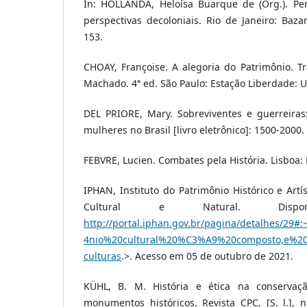
In: HOLLANDA, Heloísa Buarque de (Org.). Pe
perspectivas decoloniais. Rio de Janeiro: Baz
153.
CHOAY, Françoise. A alegoria do Patrimônio. T
Machado. 4ª ed. São Paulo: Estação Liberdade: 
DEL PRIORE, Mary. Sobreviventes e guerreiras
mulheres no Brasil [livro eletrônico]: 1500-2000.
FEBVRE, Lucien. Combates pela História. Lisboa: 
IPHAN, Instituto do Patrimônio Histórico e Artí
Cultural e Natural. Dis
http://portal.iphan.gov.br/pagina/detalhes/29
4nio%20cultural%20%C3%A9%20composto,e%2
culturas
.>. Acesso em 05 de outubro de 2021.
KÜHL, B. M. História e ética na conservaç
monumentos históricos. Revista CPC, [S. l.], n