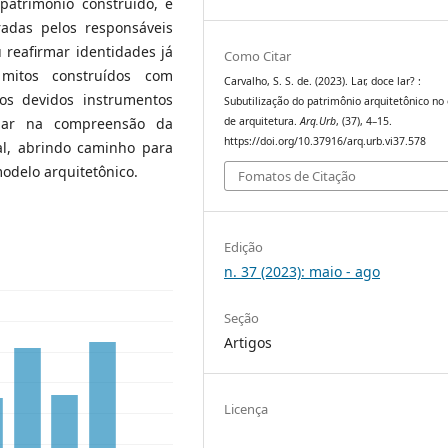
atrimônio construído, é
radas pelos responsáveis
 reafirmar identidades já
Como Citar
mitos construídos com
Carvalho, S. S. de. (2023). Lar, doce lar? :
 os devidos instrumentos
Subutilização do patrimônio arquitetônico no
de arquitetura.
Arq.Urb
, (37), 4–15.
iliar na compreensão da
https://doi.org/10.37916/arq.urb.vi37.578
l, abrindo caminho para
odelo arquitetônico.
Fomatos de Citação
Edição
n. 37 (2023): maio - ago
Seção
Artigos
Licença