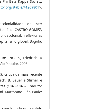
e Phi Beta Kappa Society,
stor.org/stable/41209801
>.
olonialidade del ser:
pto. In: CASTRO-GOMEZ,
 decolonial: reflexiones
pitalismo global. Bogotá:
In: ENGELS, Friedrich. A
são Popular, 2008.
ã: crítica da mais recente
ch, B. Bauer e Stirner, e
tas (1845-1846). Tradutor
ni Martorano. São Paulo:
: construindo um sentido