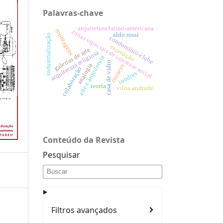
Palavras-chave
arquitetura latino-americana
montagens
zonas especiais de interesse social
aldo rossi
industrialização
condomínio-clube
exposição
galerias de arte
arquitetura religiosa
arte e arquitetura
casa de vidro
analogia
museus
colaboração
londres
teoria
viloa andrade
Conteúdo da Revista
Pesquisar
Filtros avançados