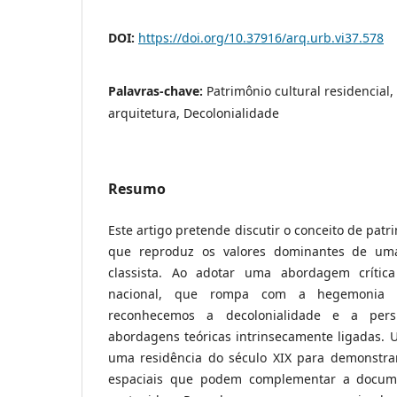
DOI:
https://doi.org/10.37916/arq.urb.vi37.578
Palavras-chave:
Patrimônio cultural residencial,
arquitetura, Decolonialidade
Resumo
Este artigo pretende discutir o conceito de pa
que reproduz os valores dominantes de uma
classista. Ao adotar uma abordagem crítica
nacional, que rompa com a hegemonia tr
reconhecemos a decolonialidade e a pers
abordagens teóricas intrinsecamente ligadas. 
uma residência do século XIX para demonstra
espaciais que podem complementar a docume