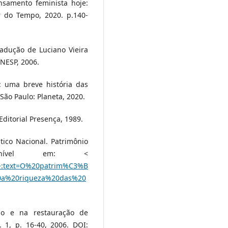
nsamento feminista hoje:
ar do Tempo, 2020. p.140-
radução de Luciano Vieira
UNESP, 2006.
: uma breve história das
 São Paulo: Planeta, 2020.
Editorial Presença, 1989.
stico Nacional. Patrimônio
ponível em: <
#:~:text=O%20patrim%C3%B
0a%20riqueza%20das%20
ão e na restauração de
. 1, p. 16-40, 2006. DOI: