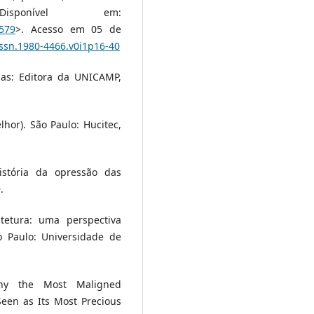
40. Disponível em:
5579
>. Acesso em 05 de
issn.1980-4466.v0i1p16-40
nas: Editora da UNICAMP,
hor). São Paulo: Hucitec,
istória da opressão das
.
tetura: uma perspectiva
 Paulo: Universidade de
Why the Most Maligned
een as Its Most Precious