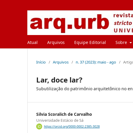
Atual
Arquivos
Equipe Editorial
Sobre
Início
/
Arquivos
/
n. 37 (2023): maio - ago
/
Artig
Lar, doce lar?
Subutilização do patrimônio arquitetônico no en
Silvia Scoralich de Carvalho
Universidade Estácio de Sá
https://orcid.org/0000-0002-2385-3028