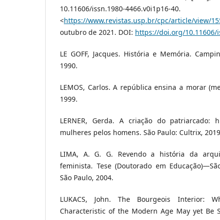
10.11606/issn.1980-4466.v0i1p16-
<
https://www.revistas.usp.br/cpc/article/view/1
outubro de 2021. DOI:
https://doi.org/10.11606/
LE GOFF, Jacques. História e Memória. Campi
1990.
LEMOS, Carlos. A república ensina a morar (mel
1999.
LERNER, Gerda. A criação do patriarcado: h
mulheres pelos homens. São Paulo: Cultrix, 2019
LIMA, A. G. G. Revendo a história da arqui
feminista. Tese (Doutorado em Educação)—São
São Paulo, 2004.
LUKACS, John. The Bourgeois Interior: 
Characteristic of the Modern Age May yet Be S