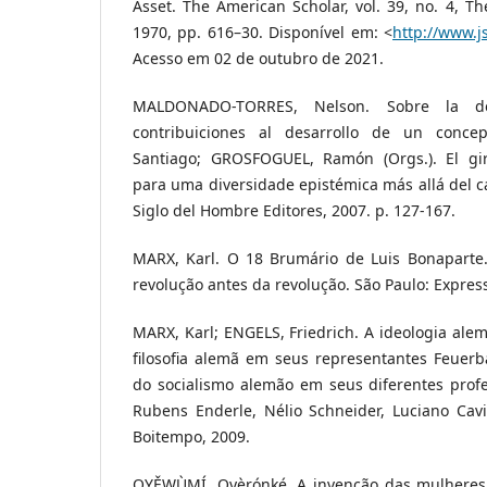
Asset. The American Scholar, vol. 39, no. 4, Th
1970, pp. 616–30. Disponível em: <
http://www.j
Acesso em 02 de outubro de 2021.
MALDONADO-TORRES, Nelson. Sobre la dec
contribuiciones al desarrollo de un conce
Santiago; GROSFOGUEL, Ramón (Orgs.). El giro
para uma diversidade epistémica más allá del ca
Siglo del Hombre Editores, 2007. p. 127-167.
MARX, Karl. O 18 Brumário de Luis Bonaparte. 
revolução antes da revolução. São Paulo: Expres
MARX, Karl; ENGELS, Friedrich. A ideologia alem
filosofia alemã em seus representantes Feuerba
do socialismo alemão em seus diferentes profe
Rubens Enderle, Nélio Schneider, Luciano Cavi
Boitempo, 2009.
OYĚWÙMÍ, Oyèrónkẹ́. A invenção das mulheres