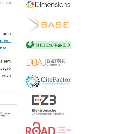
ich de
ob uma
ution-
ense
.
is sem
icação
e nova
0