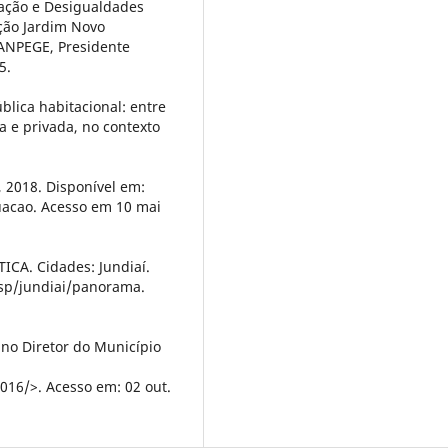
tação e Desigualdades
ação Jardim Novo
 ANPEGE, Presidente
5.
lica habitacional: entre
ra e privada, no contexto
2018. Disponível em:
tuacao. Acesso em 10 mai
CA. Cidades: Jundiaí.
/sp/jundiai/panorama.
ano Diretor do Município
2016/>. Acesso em: 02 out.