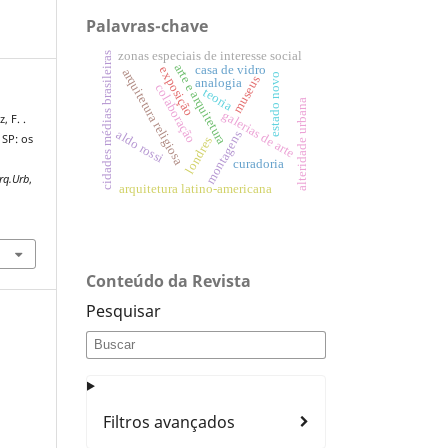
Palavras-chave
zonas especiais de interesse social
cidades médias brasileiras
arte e arquitetura
casa de vidro
exposição
arquitetura religiosa
estado novo
museus
analogia
colaboração
teoria
alteridade urbana
galerias de arte
, F. .
aldo rossi
montagens
 SP: os
londres
curadoria
rq.Urb
,
arquitetura latino-americana
Conteúdo da Revista
Pesquisar
Filtros avançados