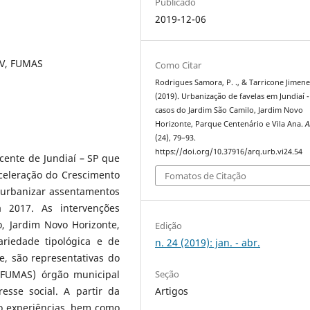
Publicado
2019-12-06
MV, FUMAS
Como Citar
Rodrigues Samora, P. ., & Tarricone Jimenez
(2019). Urbanização de favelas em Jundiaí -
casos do Jardim São Camilo, Jardim Novo
Horizonte, Parque Centenário e Vila Ana.
A
(24), 79–93.
https://doi.org/10.37916/arq.urb.vi24.54
ecente de Jundiaí – SP que
celeração do Crescimento
Fomatos de Citação
urbanizar assentamentos
 2017. As intervenções
, Jardim Novo Horizonte,
Edição
riedade tipológica e de
n. 24 (2019): jan. - abr.
e, são representativas do
Seção
(FUMAS) órgão municipal
Artigos
esse social. A partir da
ro experiências, bem como