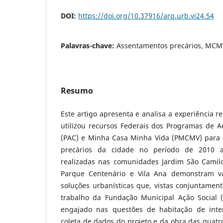
DOI:
https://doi.org/10.37916/arq.urb.vi24.54
Palavras-chave:
Assentamentos precários, MC
Resumo
Este artigo apresenta e analisa a experiência r
utilizou recursos Federais dos Programas de A
(PAC) e Minha Casa Minha Vida (PMCMV) para 
precários da cidade no período de 2010 a
realizadas nas comunidades Jardim São Camilo
Parque Centenário e Vila Ana demonstram va
soluções urbanísticas que, vistas conjuntament
trabalho da Fundação Municipal Ação Social 
engajado nas questões de habitação de inter
coleta de dados do projeto e da obra das quat