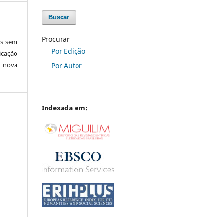
Buscar
Procurar
is sem
Por Edição
icação
e nova
Por Autor
Indexada em: