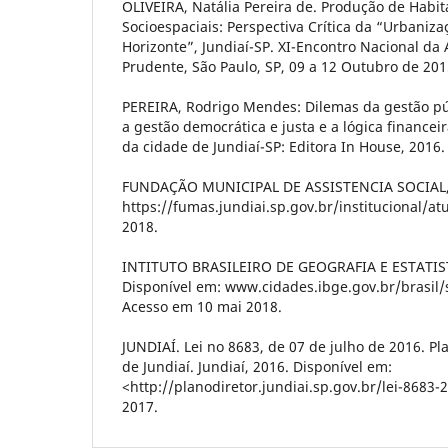
OLIVEIRA, Natália Pereira de. Produção de Habi
Socioespaciais: Perspectiva Crítica da “Urbaniz
Horizonte”, Jundiaí-SP. XI-Encontro Nacional da
Prudente, São Paulo, SP, 09 a 12 Outubro de 201
PEREIRA, Rodrigo Mendes: Dilemas da gestão púb
a gestão democrática e justa e a lógica financei
da cidade de Jundiaí-SP: Editora In House, 2016.
FUNDAÇÃO MUNICIPAL DE ASSISTENCIA SOCIAL, 
https://fumas.jundiai.sp.gov.br/institucional/a
2018.
INTITUTO BRASILEIRO DE GEOGRAFIA E ESTATISTI
Disponível em: www.cidades.ibge.gov.br/brasil
Acesso em 10 mai 2018.
JUNDIAÍ. Lei no 8683, de 07 de julho de 2016. Pl
de Jundiaí. Jundiaí, 2016. Disponível em:
<http://planodiretor.jundiai.sp.gov.br/lei-8683-
2017.