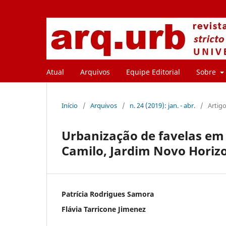
Atual
Arquivos
Equipe Editorial
Sobre
Início
/
Arquivos
/
n. 24 (2019): jan. - abr.
/
Artig
Urbanização de favelas em J
Camilo, Jardim Novo Horizo
Patrícia Rodrigues Samora
Flávia Tarricone Jimenez