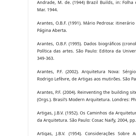
Andrade, M. de. (1944) Brazil Builds, in: Folha
Mar. 1944.
Arantes, O.B.F. (1991). Mário Pedrosa: itinerário 
Página Aberta.
Arantes, O.B.F. (1995). Dados biográficos (crono
Política das artes. São Paulo: Editora da Unive
349-363.
Arantes, P.F. (2002). Arquitetura Nova: Sérgi
Rodrigo Lefèvre, de Artigas aos mutirões. São Pa
Arantes, P.F. (2004). Reinventing the building site,
(Orgs.). Brasil’s Modern Arquitetura. Londres: P
Artigas, J.B.V. (1952). Os Caminhos da Arquitet
da Arquitetura. São Paulo: Cosac Naify, 2004, pp.
Artigas, J.B.V. (1954). Considerações Sobre Ar