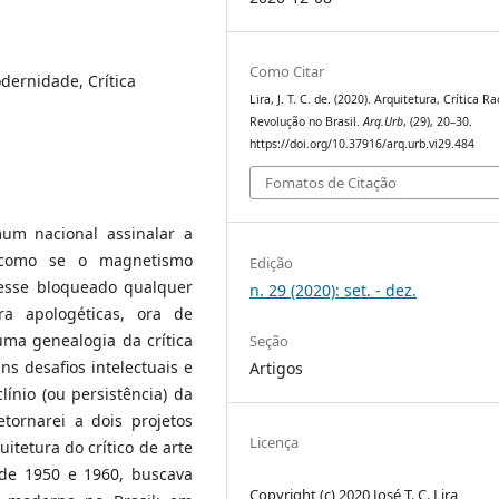
Como Citar
dernidade, Crítica
Lira, J. T. C. de. (2020). Arquitetura, Crítica Ra
Revolução no Brasil.
Arq.Urb
, (29), 20–30.
https://doi.org/10.37916/arq.urb.vi29.484
Fomatos de Citação
um nacional assinalar a
l, como se o magnetismo
Edição
vesse bloqueado qualquer
n. 29 (2020): set. - dez.
ra apologéticas, ora de
uma genealogia da crítica
Seção
ns desafios intelectuais e
Artigos
ínio (ou persistência) da
tornarei a dois projetos
Licença
quitetura do crítico de arte
 de 1950 e 1960, buscava
Copyright (c) 2020 José T. C. Lira