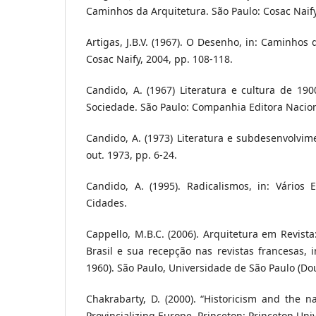
Caminhos da Arquitetura. São Paulo: Cosac Naify
Artigas, J.B.V. (1967). O Desenho, in: Caminhos 
Cosac Naify, 2004, pp. 108-118.
Candido, A. (1967) Literatura e cultura de 1900
Sociedade. São Paulo: Companhia Editora Nacion
Candido, A. (1973) Literatura e subdesenvolvime
out. 1973, pp. 6-24.
Candido, A. (1995). Radicalismos, in: Vários 
Cidades.
Cappello, M.B.C. (2006). Arquitetura em Revist
Brasil e sua recepção nas revistas francesas, i
1960). São Paulo, Universidade de São Paulo (Do
Chakrabarty, D. (2000). “Historicism and the na
Provincializing Europe. Princeton: Princeton Univ