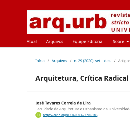
Atual
Arquivos
Equipe Editorial
Sobre
Início
/
Arquivos
/
n. 29 (2020): set. - dez.
/
Artigo
Arquitetura, Crítica Radical
José Tavares Correia de Lira
Faculdade de Arquitetura e Urbanismo da Universidad
https://orcid.org/0000-0003-2770-9186