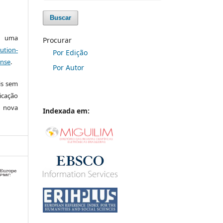
Buscar
ob uma
Procurar
ution-
Por Edição
ense
.
Por Autor
is sem
icação
e nova
Indexada em:
0