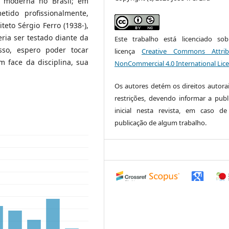
a moderna no Brasil; em
ido profissionalmente,
eto Sérgio Ferro (1938-),
ria ser testado diante da
Este trabalho está licenciado s
isso, espero poder tocar
licença
Creative Commons Attrib
 face da disciplina, sua
NonCommercial 4.0 International Lic
Os autores detém os direitos autora
restrições, devendo informar a publ
inicial nesta revista, em caso d
publicação de algum trabalho.
0
0