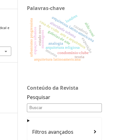
Palavras-chave
londres
arquitetura latino-americana
urbanismo progressista
casa de vidro
alteridade urbana
aldo rossi
curadoria
estado novo
dical e
espaços urbanos
galerias de arte
montagens
arte e arquitetura
exposição
analogia
arquitetura religiosa
museus
condomínio-clube
teoria
arquitetura latinoamericana
Conteúdo da Revista
Pesquisar
Filtros avançados