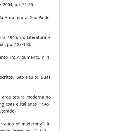
, 2004, pp. 51-55.
da Arquitetura. São Paulo:
 a 1945, in: Literatura e
al, pp. 127-160.
nto, in: Argumento, n. 1,
Escritos. São Paulo: Duas
a: arquitetura moderna no
nglesas e italianas (1945-
utorado).
rration of modernity”, in
ersity Press, pp. 27-113.