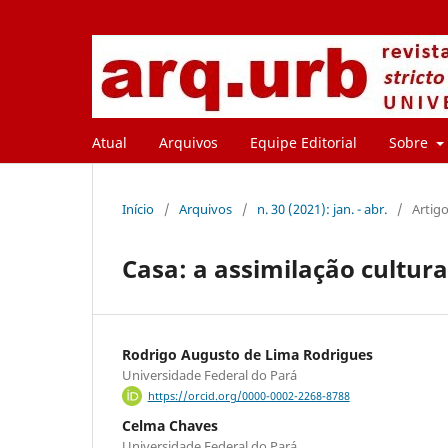
Atual
Arquivos
Equipe Editorial
Sobre
Início
/
Arquivos
/
n. 30 (2021): jan. - abr.
/
Artig
Casa: a assimilação cultu
Rodrigo Augusto de Lima Rodrigues
Universidade Federal do Pará
https://orcid.org/0000-0002-2268-8788
Celma Chaves
Universidade Federal do Pará