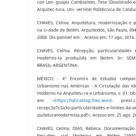
con Len- guajes Cambiantes. Tese (Doutorado e
Arquitec-tura, Uni- versitat Politècnica de Catal
CHAVES, Celma. Arquitetura, modernização e po
na ci-dade de Belém. Arquitextos, São Paulo, 094
2008. Dis-ponível em: . Acesso em: 17 ago. 2016.
CHAVES, Celma. Recepção, particularidades e
modernis-ta produzida em Belém. In: SE
BRASIL-ARGENTINA-
MÉXICO - 4º Encontro de estudos compar
Urbanismo nas Américas - A Circulação das ide
moderno na Arquitetu-ra e Urbanismo, v. 01. Ube
em: <
https://lahcablog.files.word-
press.com
recepc3a7c3a3o-particularidades-e-limites-da-a
quiteturamodernista.pdf>. Acesso em: 25 ago. 2
CHAVES, Celma; DIAS, Rebeca. Documentação 
Resi-den- cial Moderna em Belém (1940