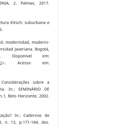
IA, 2. Palmas, 2017.
tura Kitsch: suburbana e
6.
ad, modernidad, moderni-
ersidad Javeriana. Bogotá,
 Disponível em:
02
>. Acesso em:
Considerações sobre a
sta. In.: SEMINÁRIO DE
1, Belo Horizonte, 2002.
tação? In.: Cadernos de
, n. 13, p.171-184, dez.