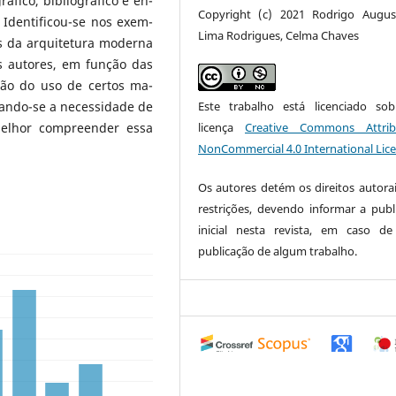
ráfico, bibliográfico e en-
Copyright (c) 2021 Rodrigo Augu
 Identificou-se nos exem-
Lima Rodrigues, Celma Chaves
os da arquitetura moderna
s autores, em função das
ção do uso de certos ma-
Este trabalho está licenciado s
tando-se a necessidade de
licença
Creative Commons Attrib
melhor compreender essa
NonCommercial 4.0 International Lic
Os autores detém os direitos autora
restrições, devendo informar a publ
inicial nesta revista, em caso d
publicação de algum trabalho.
0
0