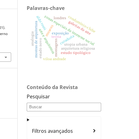
Palavras-chave
zonas especiais de interesse social
condomínio-clube
aldo rossi
londres
galerias de arte
mostras de arquitetura
museus
21).
arte e arquitetura
exposição
analogia
derno
curadoria
teoria
estado novo
montagens
utopia urbana
arquitetura religiosa
estudo tipológico
viloa andrade
Conteúdo da Revista
Pesquisar
Filtros avançados