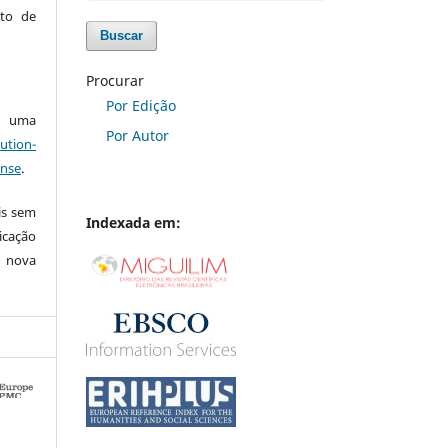
sto de
Buscar
Procurar
Por Edição
ob uma
Por Autor
ution-
ense
.
is sem
Indexada em:
icação
e nova
0