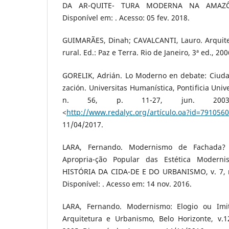
DA AR-QUITE- TURA MODERNA NA AMAZÔN
Disponível em: . Acesso: 05 fev. 2018.
GUIMARÃES, Dinah; CAVALCANTI, Lauro. Arquite
rural. Ed.: Paz e Terra. Rio de Janeiro, 3ª ed., 200
GORELIK, Adrián. Lo Moderno en debate: Ciud
zación. Universitas Humanística, Pontificia Univ
n. 56, p. 11-27, jun. 2003.
<
http://www.redalyc.org/artículo.oa?id=791056
11/04/2017.
LARA, Fernando. Modernismo de Fachada? 
Apropria-ção Popular das Estética Moderni
HISTÓRIA DA CIDA-DE E DO URBANISMO, v. 7, n.
Disponível: . Acesso em: 14 nov. 2016.
LARA, Fernando. Modernismo: Elogio ou Imi
Arquitetura e Urbanismo, Belo Horizonte, v.12