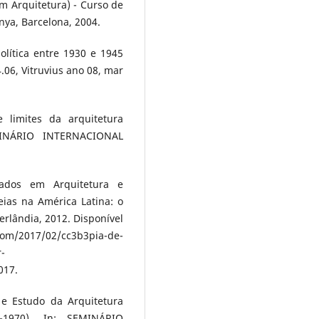
m Arquitetura) - Curso de
unya, Barcelona, 2004.
lítica entre 1930 e 1945
.06, Vitruvius ano 08, mar
 limites da arquitetura
MINÁRIO INTERNACIONAL
ados em Arquitetura e
ias na América Latina: o
rlândia, 2012. Disponível
/2017/02/cc3b3pia-de-
r-
017.
e Estudo da Arquitetura
-1970). In: SEMINÁRIO