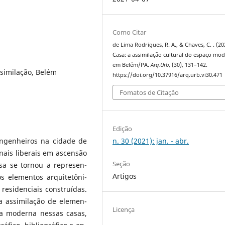
Como Citar
de Lima Rodrigues, R. A., & Chaves, C. . (20
Casa: a assimilação cultural do espaço mo
em Belém/PA.
Arq.Urb
, (30), 131–142.
similação, Belém
https://doi.org/10.37916/arq.urb.vi30.471
Fomatos de Citação
Edição
n. 30 (2021): jan. - abr.
ngenheiros na cidade de
onais liberais em ascensão
Seção
a se tornou a represen-
Artigos
s elementos arquitetôni-
s residenciais construídas.
a assimilação de elemen-
Licença
ra moderna nessas casas,