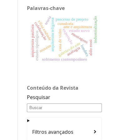
Palavras-chave
teoria
industrialização
processo de projeto
arquitetura religiosa
viloa andrade
colaboração
curadoria
arquitetura paulista
arte e arquitetura
exposição
estado novo
casa de vidro
estudo tipológico
montagens
aldo rossi
galerias de arte
museus
londres
analogia
sofrimento contemporâneo
Conteúdo da Revista
Pesquisar
Filtros avançados