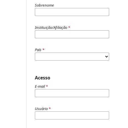
Sobrenome
Instituição/Afiliação
*
País
*
Acesso
E-mail
*
Usuário
*