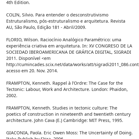
4th Edition.
COLIN, Silvio. Para entender o desconstrutivismo
Estruturalismo, pós-estruturalismo e arquitetura. Revista
AU, São Paulo, Edição 181 - Abril/2009.
FLORIO, Wilson. Raciocínio Analógico Paramétrico: uma
experiência criativa em arquitetura. In: XV CONGRESO DE LA
SOCIEDAD IBEROAMERICANA DE GRÁFICA DIGITAL, SIGRADI
2011. Disponível <em
http://cumincades.scix.net/data/works/att/sigradi2011_086.con
acesso em 20. Nov. 2014.
FRAMPTON, Kenneth. Rappel à l’Ordre: The Case for the
Tectonic: Labour, Work and Architecture. London: Phaidon,
2002.
FRAMPTON, Kenneth. Studies in tectonic culture: The
poetics of construction in nineteenth and twentieth century
architecture. John Cava (E.) Cambridge: MIT Press, 1995.
GIACONIA, Paola. Eric Owen Moss: The Uncertainty of Doing.
Italy: Publish by Skira, 2006.